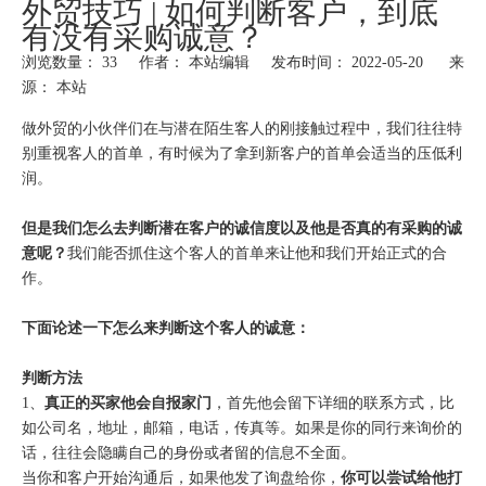
外贸技巧 | 如何判断客户，到底
有没有采购诚意？
浏览数量：
33
作者： 本站编辑 发布时间： 2022-05-20 来
源：
本站
["wechat","weibo","qzone","douban","email"]
做外贸的小伙伴们在与潜在陌生客人的刚接触过程中，我们往往特
别重视客人的首单，有时候为了拿到新客户的首单会适当的压低利
润。
但是我们怎么去判断潜在客户的诚信度以及他是否真的有采购的诚
意呢？
我们能否抓住这个客人的首单来让他和我们开始正式的合
作。
下面论述一下怎么来判断这个客人的诚意：
判断方法
1、
真正的买家他会自报家门
，首先他会留下详细的联系方式，比
如公司名，地址，邮箱，电话，传真等。如果是你的同行来询价的
话，往往会隐瞒自己的身份或者留的信息不全面。
当你和客户开始沟通后，如果他发了询盘给你，
你可以尝试给他打