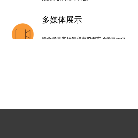
多媒体展示
除全景真实场景和虚拟现实场景展示外，
还支持文字、图片、语音、视频等多媒体
资料的嵌套展示。​​​​​​​
深度沉浸和交互
通过全方位多维度地对现实进行还原和虚
拟，用户能有深度的沉浸体验，更可方便
地实现控制和交互，突破时空限制体验现
实。