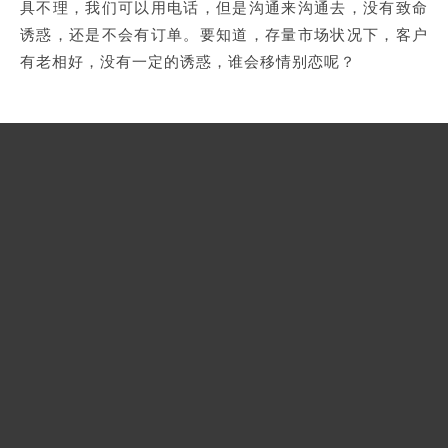
具不理，我们可以用电话，但是沟通来沟通去，没有致命
诱惑，还是不会有订单。要知道，存量市场状况下，客户
有老相好，没有一定的诱惑，谁会移情别恋呢？
我一直在倡导
外贸推广
业务员要专业加职业加商业，这个能让
我们跟同行比起来更容易被客户认可
;
我倡导了议论文谈判法，三品策略等，这些方法可以一定程度
上说服客户接受我们的略高价
;
我还写了很多跟踪客户，谈客户，跟客户周旋的策略，一定程
度上让我们不至于面对僵局完全无能为力
;
但是有一点我必须承认
这些所谓的方法或者策略或者数值都
,
是在价格差距不大质量差距付款条件差距不大的情况下才能产
生效果。
我没有任何方法可以把不合格的产品卖出去，或者把没有
任何特色的产品卖出不合理的高价，那不属于销售的范畴
,