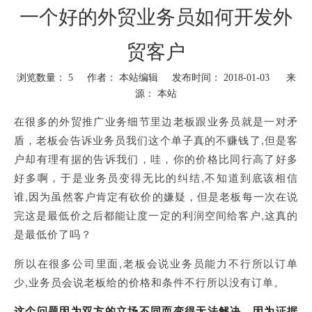
一个好的外贸业务员如何开发外
贸客户
浏览数量：
5
作者： 本站编辑 发布时间： 2018-01-03 来
源：
本站
["wechat","weibo","qzone","douban","email"]
在很多的
业务细节里边老板跟业务员就是一对矛
外贸推广
盾，老板会告诉业务员我们这个单子真的不赚钱了
,但是客
户却有理有据的告诉我们，哇，你的价格比同行高了好多
好多啊，于是业务员变得无比的纠结,不知道到底该相信
谁,因为虽然客户肯定有砍价的嫌疑，但是老板每一次在说
完这是最低价之后都能让度一定的利润空间给客户,这真的
是最低价了吗？
所以在很多公司里面
,老板会说业务员能力不行所以订单
少,业务员会说老板给的价格和条件不行所以没有订单。
这个问题因为双方的立场不同而变得无法解决，因为证据