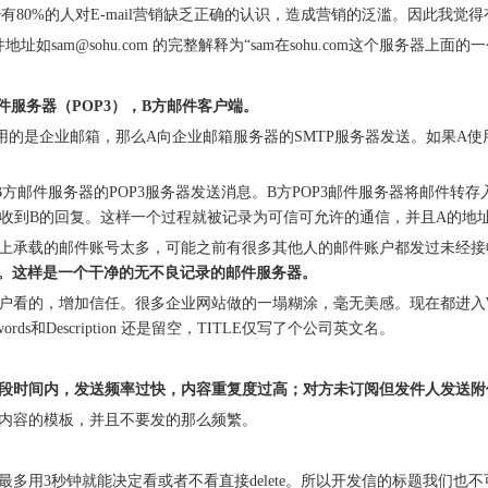
，然而至少有80%的人对E-mail营销缺乏正确的认识，造成营销的泛滥。因此
sam@sohu.com 的完整解释为“sam在sohu.com这个服务器上面的
件服务器（POP3），B方邮件客户端。
是企业邮箱，那么A向企业邮箱服务器的SMTP服务器发送。如果A使用的
B方邮件服务器的POP3服务器发送消息。B方POP3邮件服务器将邮件转
A收到B的回复。这样一个过程就被记录为可信可允许的通信，并且A的地
上承载的邮件账号太多，可能之前有很多其他人的邮件账户都发过未经接
。这样是一个干净的无不良记录的邮件服务器。
，增加信任。很多企业网站做的一塌糊涂，毫无美感。现在都进入WEB 2.
ords和Description 还是留空，TITLE仅写了个公司英文名。
段时间内，发送频率过快，内容重复度过高；对方未订阅但发件人发送附件
内容的模板，并且不要发的那么频繁。
多用3秒钟就能决定看或者不看直接delete。所以开发信的标题我们也