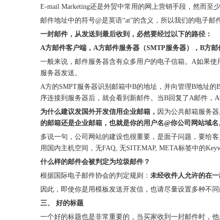
E-mail Marketing还是外贸中常用的网上营销手段
邮件地址中的符号@是英语“at”的含义，所以我们的电子邮件地址如
一封邮件，从发送到最后收到，必然要经过以下的路径：
A方邮件客户端，A方邮件服务器（SMTP服务器），B方邮
一般来说，邮件服务器含有众多用户的电子信箱。A如果使用的
服务器发送。
A方的SMPT服务器识别邮箱中B的地址，并向管理B地址的
序连接到服务器后，就会看到新邮件。当B回复了A邮件，
为什么建议发国外开发信用企业邮箱，
因为公共邮箱服务器
的邮箱还是企业邮箱，也就是你的用户名
@你公司网站域名
多说一句，公司网站的建设也很重要，是面子问题，要给客户看的
用国内主机空间，无FAQ, 无SITEMAP, META标签中的Keyw
什么样的邮件会被判定为垃圾邮件？
根据国际电子邮件协会的判定规则：
未经收件人允许的在一
因此，即使你是用模板发送开发信，也请尽量设置多种不同
三、 好的标题
一个好的标题也是非常重要的，当买家收到一封邮件时，他最