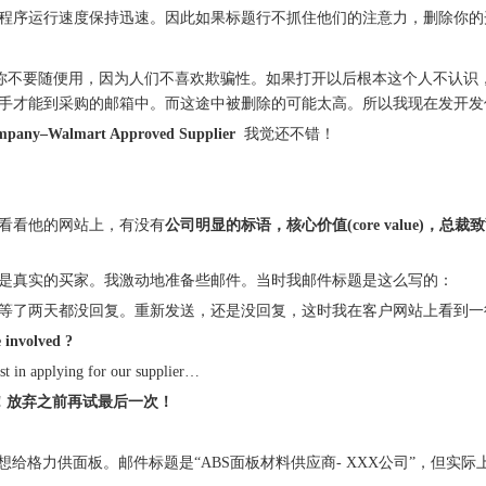
程序运行速度保持迅速。因此如果标题行不抓住他们的注意力，删除你的
些标记你不要随便用，因为人们不喜欢欺骗性。如果打开以后根本这个人不认
手才能到采购的邮箱中。而这途中被删除的可能太高。所以我现在发开发信，
ompany–Walmart Approved Supplier
我觉还不错！
看看他的网站上，有没有
公司明显的标语，核心价值
(core value)，
是真实的买家。我激动地准备些邮件。当时我邮件标题是这么写的：
 Safety vests，发了等了两天都没回复。重新发送，还是没回复，这时我在客户网站上看到一行大字：
 involved ?
plying for our supplier…
 youquit! 放弃之前再试最后一次！
想给格力供面板。邮件标题是“ABS面板材料供应商- XXX公司”，但