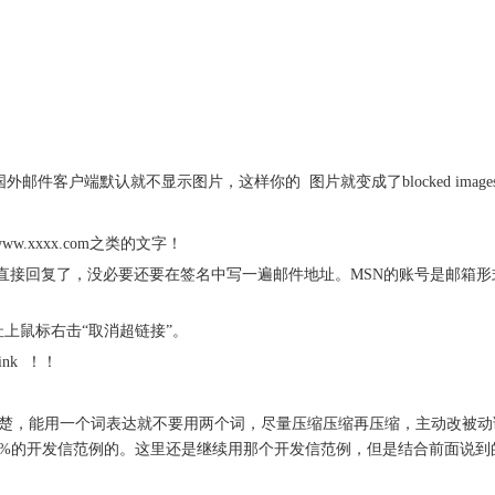
客户端默认就不显示图片，这样你的 图片就变成了blocked images
ww.xxxx.com
之类的文字！
直接回复了，没必要还要在签名中写一遍邮件地址。MSN的账号是邮箱形
址上鼠标右击“取消超链接”。
ink ！！
楚，能用一个词表达就不要用两个词，尽量压缩压缩再压缩，主动改被动
%的开发信范例的。这里还是继续用那个开发信范例，但是结合前面说到的