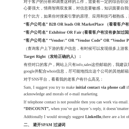
对于客户的分析和调查这样的工作，需要有一定的综合职业
心要强大，情商智商双发展，对信息要敏感，知识面要自
打个比方，如果你对搜索引擎的原理、应用和技巧都熟练，
“客户公司名” B2B OR leads OR MarketPlace
“客户公司名” Exhibitor OR Fair (看看客户有没有参加过
“客户公司名” “Vendor:” OR “Vendor Code” OR “Vendor Par
（查询客户上下游的客户信息，有时候可以发现很多上游客
Target Right（发给正确的人）：
有些对口的客户，网站上只有info,sales这些邮箱的
google并配合whois信息，尽可能地找出这个公司
对于SNS平台，看看我的老客户有什么高见：
Sam, I suggest you try to make
initial contact via phone call
i
acknowledge and morals of e-mail marketing.
If telephone contact is not possible then you can work via ema
“DISCOUNT”,
when you’ve got buyer’s reply, it doesn’tmatte
Addtionally I would strongly suggest
LinkedIn
,there are a lot 
二、 避开SPAM 过滤词