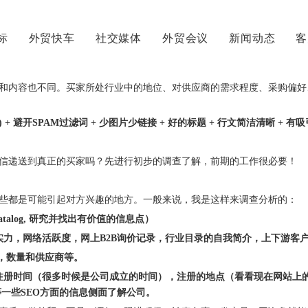
怎样写一封回复率高的开发信
标
外贸快车
社交媒体
外贸会议
新闻动态
客
浏览数量：
5
作者： 本站编辑 发布时间： 2024-01-19 来源：
本
智能云平台建站
公司新闻
和内容也不同。买家所处行业中的地位、对供应商的需求程度、采购偏好
智能VR全景系统
行业知识
有的放矢) + 避开SPAM过滤词 + 少图片少链接 + 好的标题 + 行文简洁清晰 + 有吸
videoforce
信递送到真正的买家吗？先进行初步的调查了解，前期的工作很必要！
些都是可能引起对方兴趣的地方。一般来说，我是这样来调查分析的：
alog, 研究并找出有价值的信息点）
实力，网络活跃度，网上B2B询价记录，行业目录的自我简介，上下游客
，数量和供应商等。
名注册时间（很多时候是公司成立的时间），注册的地点（看看现在网站上的
一些SEO方面的信息侧面了解公司。